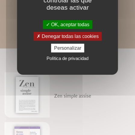
controlar las que
deseas activar
OK, aceptar todas
Denegar todas las cookies
Personalizar
Política de privacidad
LIVRES ASSOCIÉS
Zen simple assise