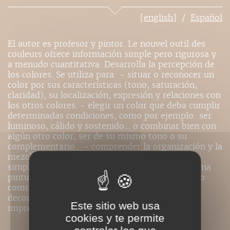
[english]
Español
El autor es profesor y pintor. Le nouvel outil des
couleurs ofrece información simple pero rigurosa y
a menudo cuantitativa. Desarrolla la percepción de
los colores. Se utiliza para: - situar o reconocer un
color por sus características (tono, saturación,
claridad), su localización, expresión y relaciones con
los otros colores. - elegir un color que deba cumplir
determinadas condiciones, como por ejemplo: ser
luminoso, cálido y sostenido... o combinar bien con
algún otro color, ser de su mismo tono o su
complementario... - comprender la organización y la
mezcla de los colores con ayuda de una teoría
simplificada del color. - reproducir un color o una
pintura en una pantalla de vídeo. - memorizar o
comunicar un color de cara a la pintura, la
decoración, la informática, la infografía, la
Este sitio web usa
imprenta...
cookies y te permite