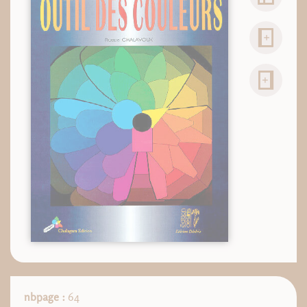
nbpage :
64