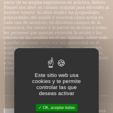
partir de su amplia experiencia en acústica, Robert
Miquel nos abre un camino original para entender al
hombre sonoro. Su obra resalta las propiedades
primordiales del sonido y muestra cómo actúa en
cada uno de nosotros, en distintos campos de la
conciencia. Du silence à la parole se destina a todas
las personas que quieran entender la acción y los
efectos de los sonidos en el ser humano, sobre todo
aquellas personas cuya voz sea primordial en el
ámbito profesional (docentes, actores, cantantes,
oradores), los terapeutas (ortofonistas, foniatras,
otorrinolaringólogos, psicólogos). Se dirige también
a los investigadores en fenómenos sonoros
(fonetistas, antropólogos, lingüistas, etnólogos,
sociólogos.
Este sitio web usa
cookies y te permite
controlar las que
PRESSE
deseas activar
OK, aceptar todas
Nos ePubs sont des versions adaptées