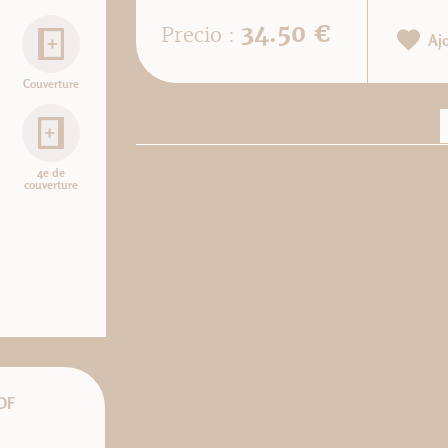
34.50 €
Precio :
Aj
Couverture
4e de
couverture
DF