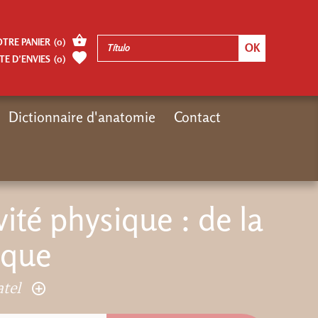
OTRE PANIER
(
0
)
TE D’ENVIES
(
0
)
Dictionnaire d'anatomie
Contact
uveautés livres
L'enfant et l'activité physique : de la théorie à la pratique
ivité physique : de la
ique
atel