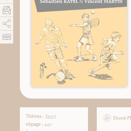
AddThis está deshabilitado.
Permitir
Thèmes :
Sport
Ebook-P
nbpage :
440