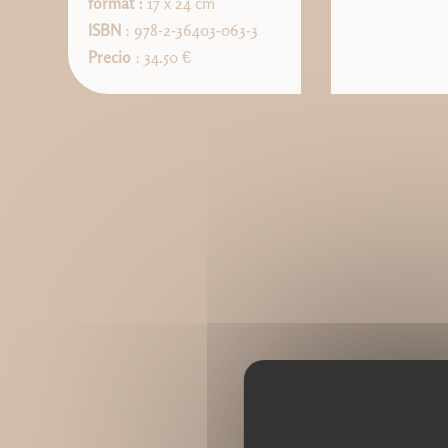
format :
17 x 24 cm
ISBN
: 978-2-36403-063-3
Precio
: 34.50 €