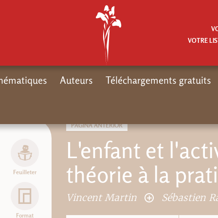
V
VOTRE LIS
hématiques
Auteurs
Téléchargements gratuits
Inicio
Nouveautés
No
PÁGINA ANTERIOR
L'enfant et l'act
théorie à la prat
Feuilleter
Vincent Martin
Sébastien R
Format