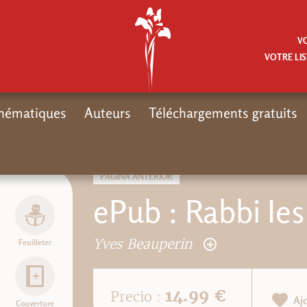
V
VOTRE LIS
hématiques
Auteurs
Téléchargements gratuits
Inicio
PÁGINA ANTERIOR
ePub : Rabbi Ie
Yves Beauperin
Feuilleter
14.99 €
Precio :
Aj
Couverture