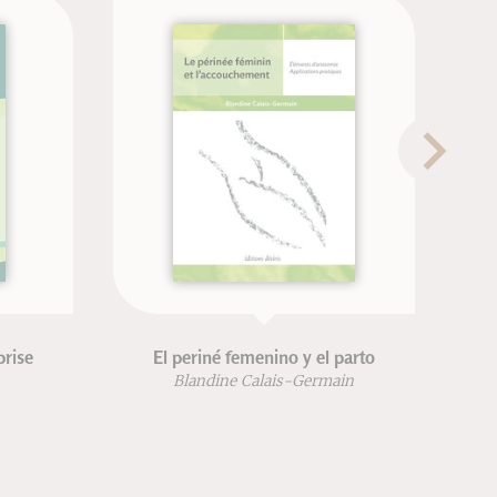
psycho-intégration
Structure de la connaissan
Georges Pegand
Jean-François Froger
Robert Lutz