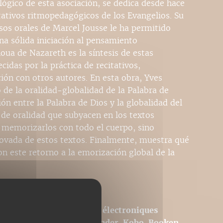
gico de esta asociación, se dedica desde hace
itativos ritmopedagógicos de los Evangelios. Su
sos orales de Marcel Jousse le ha permitido
na sólida iniciación al pensamiento
oua de Nazareth es la síntesis de estas
idas por la práctica de recitativos,
ón con otros autores. En esta obra, Yves
 de la oralidad-globalidad de la Palabra de
ón entre la Palabra de Dios y la globalidad del
s de oralidad que subyacen en los textos
 memorizarlos con todo el cuerpo, sino
novada de estos textos. Finalmente, muestra qué
n este retorno a la emorización global de la
ons adaptées aux liseuses électroniques
rmat ePub de type Sony Reader, Kobo, Booken