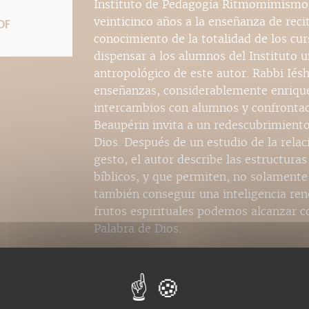
Instituto de Pedagogía Ritmomimismoló
veinticinco años a la enseñanza de rec
DF
conocimiento de la totalidad de los cur
dispensar a los alumnos del Instituto u
antropológico de este autor. Rabbi Iésh
enseñanzas, considerablemente enriquec
intercambios con alumnos y confrontaci
Beaupérin invita a un redescubrimiento
Dios. Después de un estudio de la relaci
gesto, el autor describe las estructura
bíblicos, y que permiten, no solamente
también conseguir una inteligencia re
frutos espirituales podemos alcanzar co
Palabra de Dios.
Nos ePubs sont des versi
prenant en charge le fo