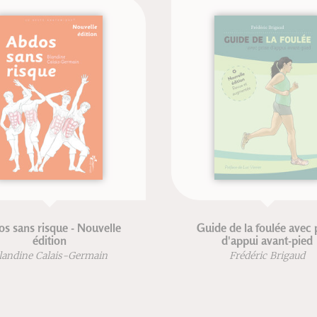
El periné femenino y el parto
La 
Blandine Calais-Germain