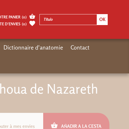
OTRE PANIER
(
0
)
TE D’ENVIES
(
0
)
Dictionnaire d'anatomie
Contact
Nouveautés
Nouveaux e-books
ePub : Rabbi Ieshoua de Nazareth
shoua de Nazareth
outer à mes envies
AÑADIR A LA CESTA