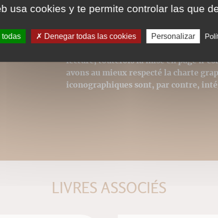
eb usa cookies y te permite controlar las que d
Cybook, Kindle, Ipad ou 
"ereaders" adaptés.
 todas
Denegar todas las cookies
Personalizar
Polí
Ces ePubs sont alors revus et optimisé
lecture, toutefois la mise en page n'e
avons au mieux respecté la charte grap
iconographiques sont, par contre, int
LIVRES ASSOCIÉS