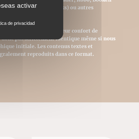
eseas activar
Iphone (avec l'appli iBooks) ou autres
tica de privacidad
s pour permettre le meilleur confort de
st donc pas strictement identique même si nous
hique initiale. Les contenus textes et
égralement reproduits dans ce format.