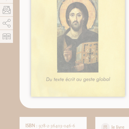
AddThis está deshabilitado.
Permitir
ISBN
: 978-2-36403-046-6
le livre