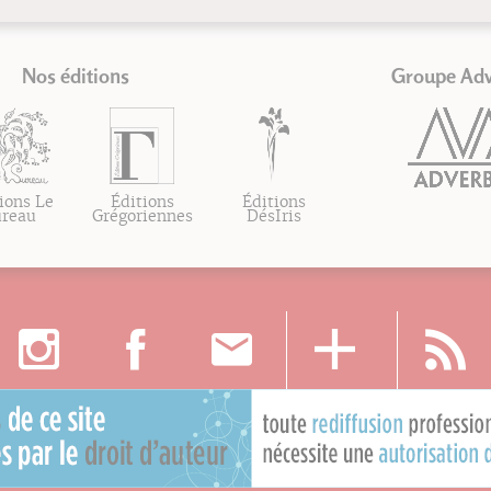
Nos éditions
Groupe Ad
ions Le
Éditions
Éditions
ureau
Grégoriennes
DésIris