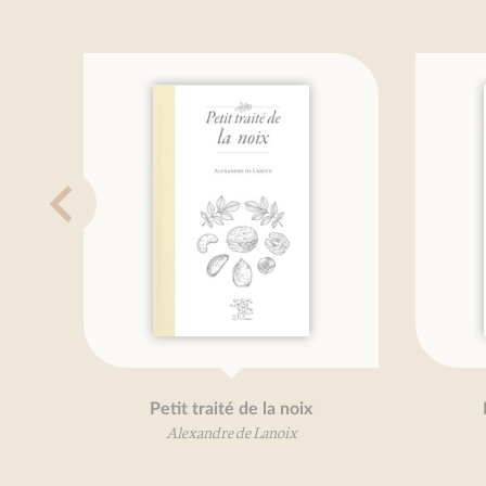
Petit traité de la noix
Pâtes j
Alexandre de Lanoix
Oli