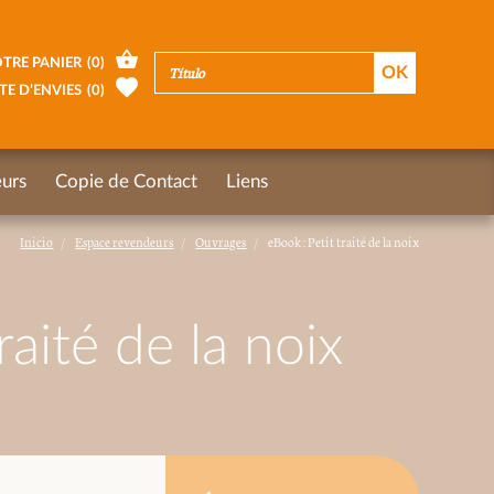
TRE PANIER
(
0
)
TE D’ENVIES
(
0
)
urs
Copie de Contact
Liens
Inicio
Espace revendeurs
Ouvrages
eBook : Petit traité de la noix
raité de la noix