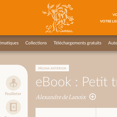
VO
VOTRE LIS
ématiques
Collections
Téléchargements gratuits
Aute
PÁGINA ANTERIOR
eBook : Petit t
Feuilleter
Alexandre de Lanoix