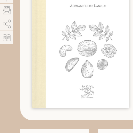
AddThis está deshabilitado.
Permitir