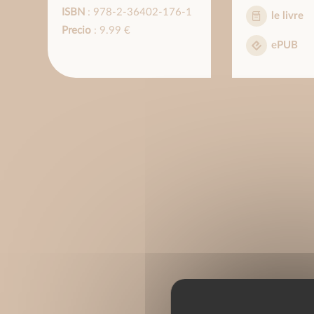
ISBN
: 978-2-36402-176-1
le livre
Precio
: 9.99 €
ePUB