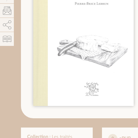
AddThis está deshabilitado.
Permitir
Collection :
Les traités