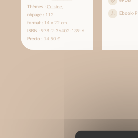
ePUB
Thèmes :
Cuisine
,
Ebook-P
nbpage :
112
format :
14 x 22 cm
ISBN
: 978-2-36402-139-6
Precio
: 14.50 €