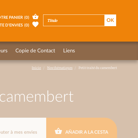
TRE PANIER
(
0
)
TE D’ENVIES
(
0
)
urs
Copie de Contact
Liens
Inicio
Nos thématiques
Petit traité du camembert
u camembert
outer à mes envies
AÑADIR A LA CESTA