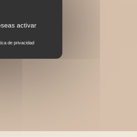
eseas activar
tica de privacidad