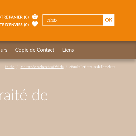
TRE PANIER
(
0
)
TE D’ENVIES
(
0
)
urs
Copie de Contact
Liens
Inicio
Moteur de recherches Désiris
eBook : Petit traité de l'omelette
raité de