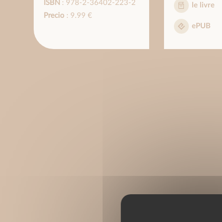
ISBN
: 978-2-36402-223-2
le livre
Precio
: 9.99 €
ePUB