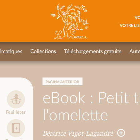
VO
VOTRE LIS
ématiques
Collections
Téléchargements gratuits
Aute
PÁGINA ANTERIOR
eBook : Petit t
l'omelette
Feuilleter
Béatrice Vigot-Lagandré