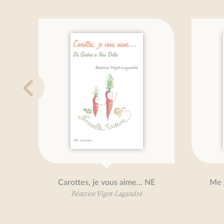
Carottes, je vous aime... NE
Me gustan los fru
Béatrice Vigot-Lagandré
Béatrice Vigot-