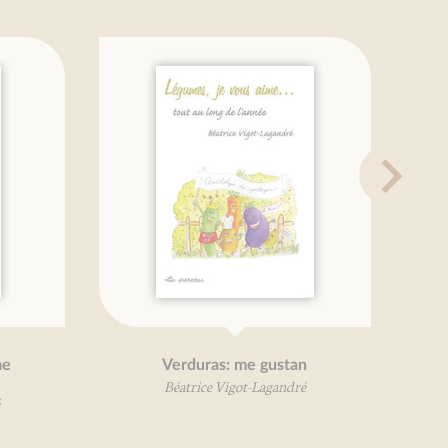
Verduras: me gustan
Petit traité
nouvel
Béatrice Vigot-Lagandré
Béatrice 