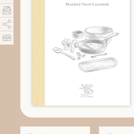
AddThis está deshabilitado.
Permitir