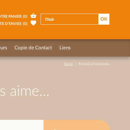
TRE PANIER
(
0
)
TE D’ENVIES
(
0
)
urs
Copie de Contact
Liens
Inicio
Fenouil, je vous aime...
s aime...