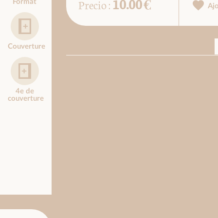
10.00 €
Precio :
Format
Aj
Couverture
4e de
couverture