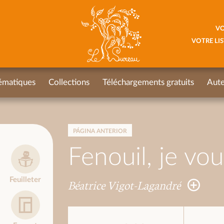
VO
VOTRE LIS
ématiques
Collections
Téléchargements gratuits
Aute
PÁGINA ANTERIOR
Fenouil, je vou
Feuilleter
Béatrice Vigot-Lagandré