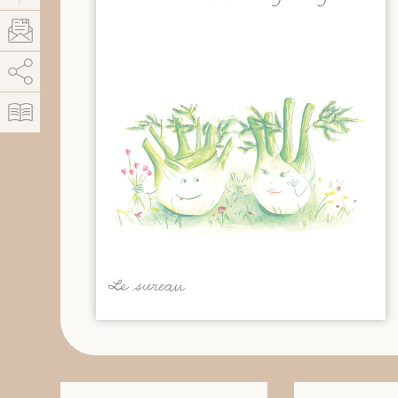
AddThis está deshabilitado.
Permitir