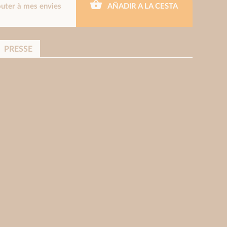
outer à mes envies
AÑADIR A LA CESTA
PRESSE