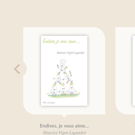
Endives, je vous aime...
Béatrice Vigot-Lagandré