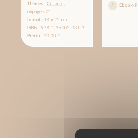
Thèmes :
Cuisine
,
,
Ebook-P
nbpage :
72
format :
14 x 22 cm
ISBN
: 978-2-36402-031-3
Precio
: 10.00 €