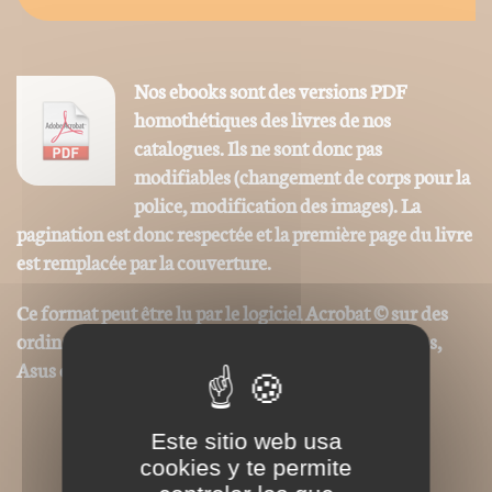
Nos ebooks sont des versions PDF
homothétiques des livres de nos
catalogues. Ils ne sont donc pas
modifiables (changement de corps pour la
police, modification des images). La
pagination est donc respectée et la première page du livre
est remplacée par la couverture.
Ce format peut être lu par le logiciel Acrobat © sur des
ordinateurs ou tablettes tactiles de type iPad, Archos,
Asus ou autres.
Este sitio web usa
cookies y te permite