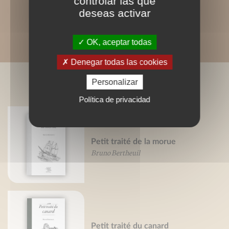
controlar las que
deseas activar
OK, aceptar todas
Denegar todas las cookies
Personalizar
LIVRES ASSOCIÉS
Política de privacidad
Petit traité de la morue
Bruno Bertheuil
Petit traité du canard