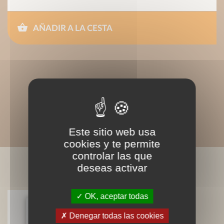
AÑADIR A LA CESTA
Este sitio web usa
cookies y te permite
controlar las que
deseas activar
LIVRES ASSOCIÉS
OK, aceptar todas
Denegar todas las cookies