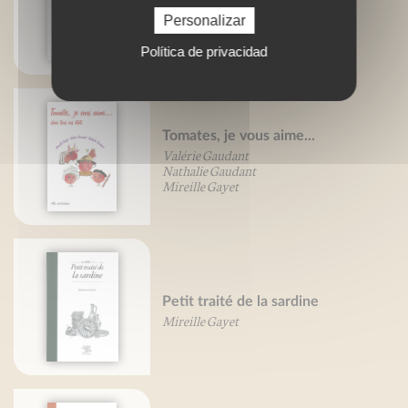
Petit traité de la morue
Bruno Bertheuil
Personalizar
Política de privacidad
Tomates, je vous aime...
Valérie Gaudant
Nathalie Gaudant
Mireille Gayet
Petit traité de la sardine
Mireille Gayet