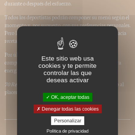
durante o después del esfuerzo.
Todos los deportistas podrán componer su menú según el
momento y, por supuesto, con sus preferencias personales.
Pero los autores también orientan a los deportistas hacia
recetas del libro adaptadas a la actividad practicada.
Por último, para los momentos difíciles, dos recetas
Este sitio web usa
complementarias que son auténticas fuentes de nueva
cookies y te permite
energía.
controlar las que
deseas activar
70 Recettes pour sportifs
: la alegría del esfuerzo junto al
placer de comer.
OK, aceptar todas
Denegar todas las cookies
PRESSE
Personalizar
Política de privacidad