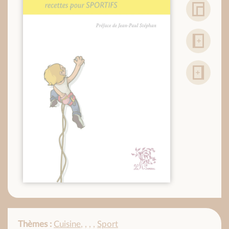
Thèmes :
Cuisine
,
,
,
,
Sport