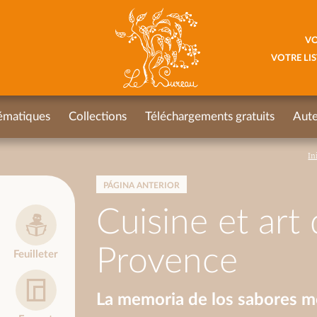
VO
VOTRE LIS
ématiques
Collections
Téléchargements gratuits
Aute
In
PÁGINA ANTERIOR
Cuisine et art 
Provence
Feuilleter
La memoria de los sabores me