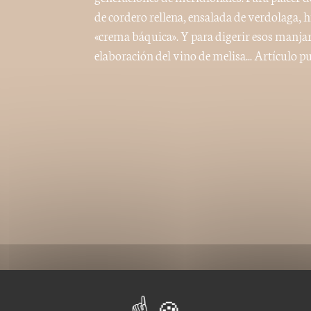
de cordero rellena, ensalada de verdolaga, hi
«crema báquica». Y para digerir esos manja
elaboración del vino de melisa... Artículo 