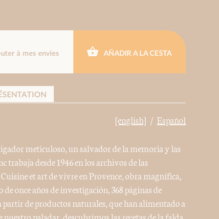
outer à mes envies
AÑADIR A LA CESTA
ÉSENTATION
[english]
Español
tigador meticuloso, un salvador de la memoria y las
 trabaja desde 1946 en los archivos de las
 Cuisine et art de vivre en Provence, obra magnífica,
o de once años de investigación, 368 páginas de
 partir de productos naturales, que han alimentado a
 nuestro paladar, descubrimos las recetas de la falda