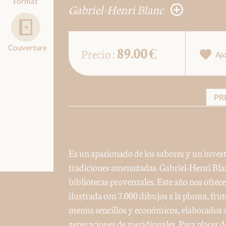
Format
Gabriel-Henri Blanc
89.00 €
Couverture
Precio :
Aj
PR
Es un apasionado de los sabores y un inves
tradiciones amenazadas. Gabriel-Henri Blanc
bibliotecas provenzales. Este año nos ofrece
ilustrada con 7.000 dibujos a la pluma, frut
menús sencillos y económicos, elaborados a
generaciones de meridionales. Para placer de