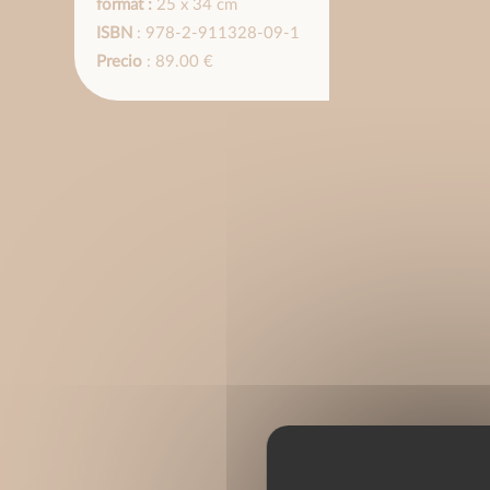
format :
25 x 34 cm
ISBN
: 978-2-911328-09-1
Precio
: 89.00 €