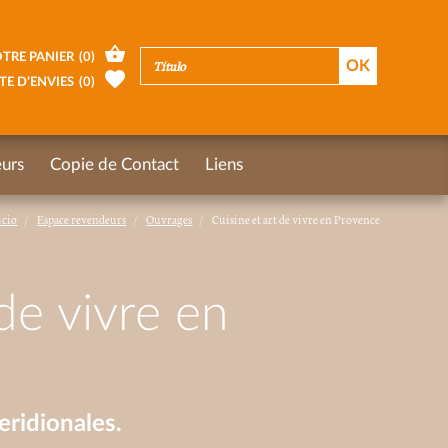
TRE PANIER
(
0
)
TE D’ENVIES
(
0
)
urs
Copie de Contact
Liens
icio
Espace revendeurs
Ouvrages
Cuisine et art de vivre en Provence
de vivre en
ridionales.