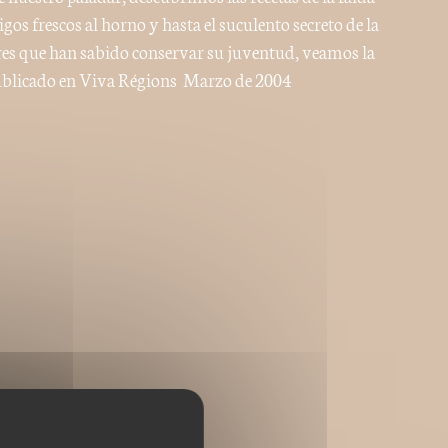
gos frescos al horno y hasta el suculento secreto de la
res que han sabido conservar su juventud, veamos la
publicado en Viva Régions  Marzo de 2004