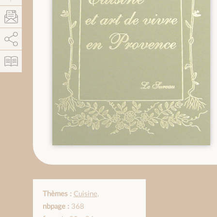
AddThis está deshabilitado.
Permitir
Thèmes :
Cuisine
,
nbpage :
368