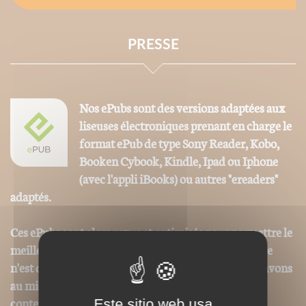
PRESSE
Nos ePubs sont des versions adaptées aux
liseuses électroniques prenant en charge le
format ePub de type Sony Reader, Kobo,
Booken Cybook, Kindle, Ipad ou Iphone
(avec l'appli iBooks) ou autres "ereaders"
adaptés.
Ces ePubs sont alors revus et optimisés pour permettre le
meilleur confort de lecture, toutefois la mise en page
n'est donc pas strictement identique même si nous avons
au mieux respecté la charte graphique initiale. Les
contenus textes et iconographiques sont, par contre,
Este sitio web usa