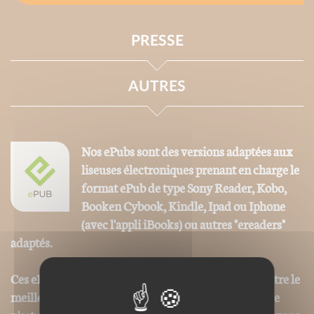
PRESSE
AUTRES
Nos ePubs sont des versions adaptées aux
liseuses électroniques prenant en charge le
format ePub de type Sony Reader, Kobo,
Booken Cybook, Kindle, Ipad ou Iphone
(avec l'appli iBooks) ou autres "ereaders"
adaptés.
Ces ePubs sont alors revus et optimisés pour permettre le
meilleur confort de lecture, toutefois la mise en page