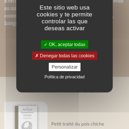
n'est donc pas strictement identique même si nous avons
Este sitio web usa
au mieux respecté la charte graphique initiale. Les
cookies y te permite
contenus textes et iconographiques sont, par contre,
controlar las que
intégralement reproduits dans ce format.
deseas activar
OK, aceptar todas
Denegar todas las cookies
Personalizar
Política de privacidad
LIVRES ASSOCIÉS
Petit traité du pois chiche