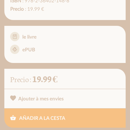
ISBN
: 978-2-36402-148-8
Precio
: 19.99 €
le livre
ePUB
19.99 €
Precio :
Ajouter à mes envies
AÑADIR A LA CESTA