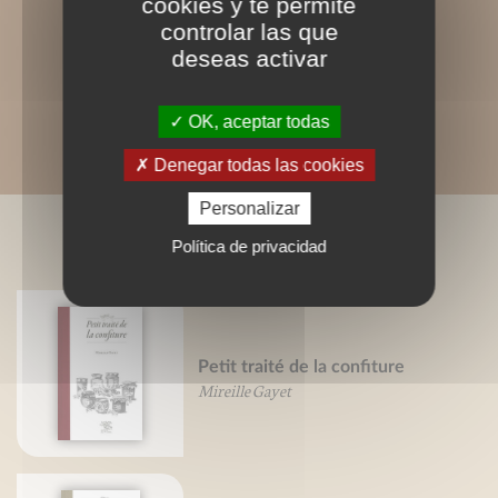
cookies y te permite
controlar las que
deseas activar
OK, aceptar todas
Denegar todas las cookies
Personalizar
LIVRES ASSOCIÉS
Política de privacidad
Petit traité de la confiture
Mireille Gayet