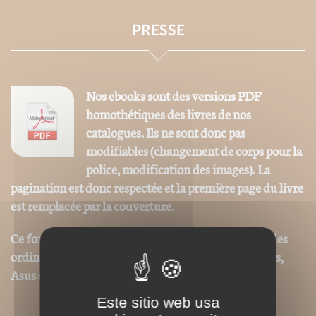
PRESSE
Nos ebooks sont des versions PDF
homothétiques des livres de nos
catalogues. Ils ne sont donc pas
modifiables (changement de corps pour la
police, modification des images). La
pagination est donc respectée et la première page du livre
est remplacée par la couverture.
Ce format peut être lu par le logiciel Acrobat © sur des
ordinateurs ou tablettes tactiles de type iPad, Archos,
Asus ou autres.
Este sitio web usa