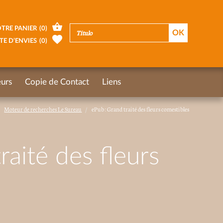
TRE PANIER
(
0
)
TE D’ENVIES
(
0
)
urs
Copie de Contact
Liens
Moteur de recherches Le Sureau
ePub : Grand traité des fleurs comestibles
raité des fleurs