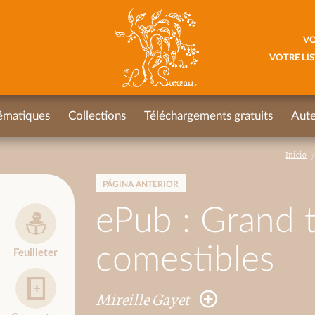
VO
VOTRE LIS
ématiques
Collections
Téléchargements gratuits
Aute
Inicio
PÁGINA ANTERIOR
ePub : Grand t
comestibles
Feuilleter
Mireille Gayet