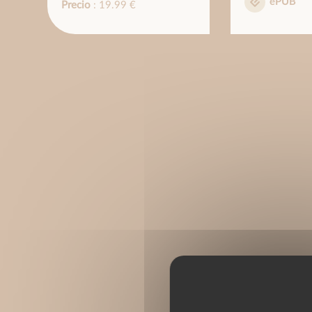
ePUB
Precio
: 19.99 €