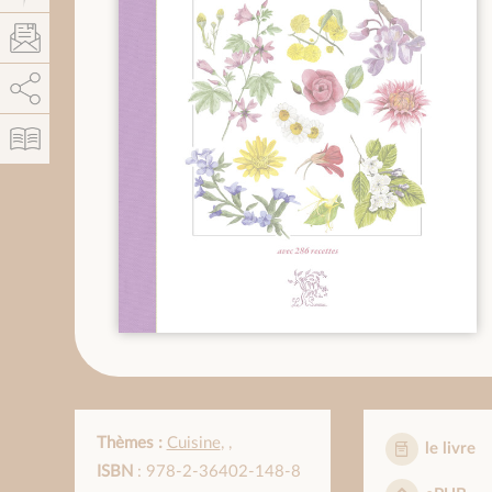
AddThis está deshabilitado.
Permitir
Thèmes :
Cuisine
,
,
le livre
ISBN
: 978-2-36402-148-8