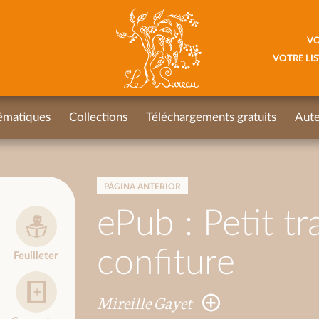
VO
VOTRE LIS
ématiques
Collections
Téléchargements gratuits
Aute
PÁGINA ANTERIOR
ePub : Petit tr
confiture
Feuilleter
Mireille Gayet