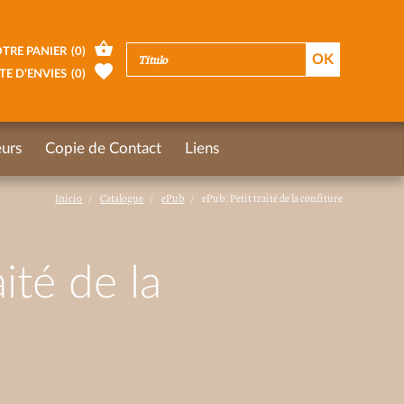
TRE PANIER
(
0
)
TE D’ENVIES
(
0
)
urs
Copie de Contact
Liens
Inicio
Catalogue
ePub
ePub : Petit traité de la confiture
aité de la