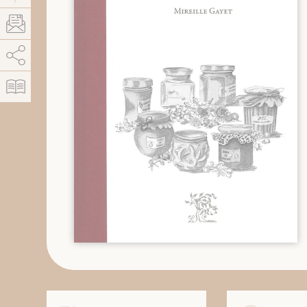
AddThis está deshabilitado.
Permitir