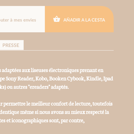
outer à mes envies
AÑADIR A LA CESTA
PRESSE
 adaptées aux liseuses électroniques prenant en
ype Sony Reader, Kobo, Booken Cybook, Kindle, Ipad
ks) ou autres "ereaders" adaptés.
r permettre le meilleur confort de lecture, toutefois
 identique même si nous avons au mieux respecté la
tes et iconographiques sont, par contre,