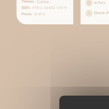
Thèmes :
Cuisine
,
,
le livre
ISBN
: 978-2-36402-154-9
Ebook-P
Precio
: 8.49 €