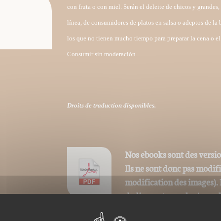
con fruta o con miel. Serán el deleite de chicos y grandes,
línea, de consumidores de platos en salsa o adeptos de la
los que no tienen mucho tiempo para preparar la cena o e
Consumir sin moderación.
Droits de traduction disponibles.
Nos ebooks sont des versi
Ils ne sont donc pas modif
modification des images). 
du livre est remplacée par 
Ce format peut être lu par le logiciel Acrob