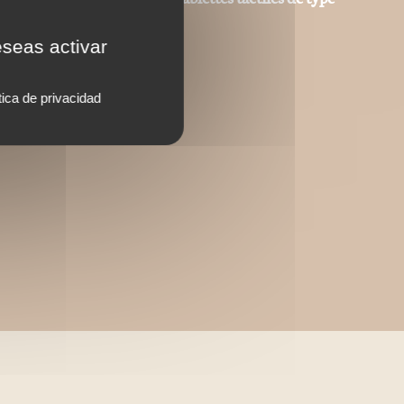
eseas activar
tica de privacidad