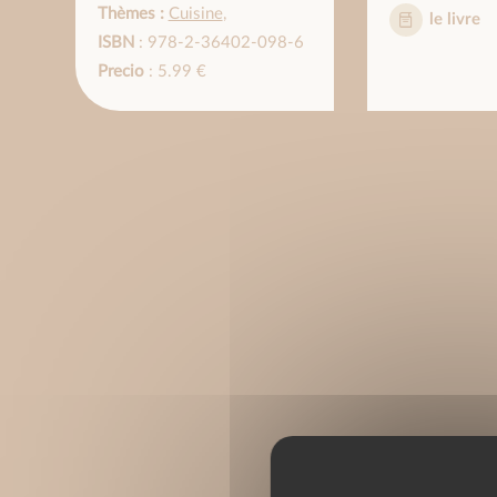
Thèmes :
Cuisine
,
le livre
ISBN
: 978-2-36402-098-6
Precio
: 5.99 €