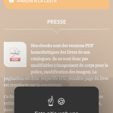
AÑADIR A LA CESTA
PRESSE
Nos ebooks sont des versions PDF
homothétiques des livres de nos
catalogues. Ils ne sont donc pas
modifiables (changement de corps pour la
police, modification des images). La
pagination est donc respectée et la première page du livre
est remplacée par la couverture.
Ce format peut être lu par le logiciel Acrobat © sur des
ordinateurs ou tablettes tactiles de type iPad, Archos,
Asus ou autres.