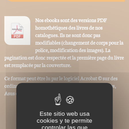
Nos ebooks sont des versions PDF
homothétiques des livres de nos
catalogues. Ils ne sont donc pas
modifiables (changement de corps pour la
police, modification des images). La
pagination est donc respectée et la première page du livre
est remplacée par la couverture.
Ce format peut être lu par le logiciel Acrobat © sur des
ordinateurs ou tablettes tactiles de type iPad, Archos,
Asus ou autres.
Este sitio web usa
cookies y te permite
controlar las que