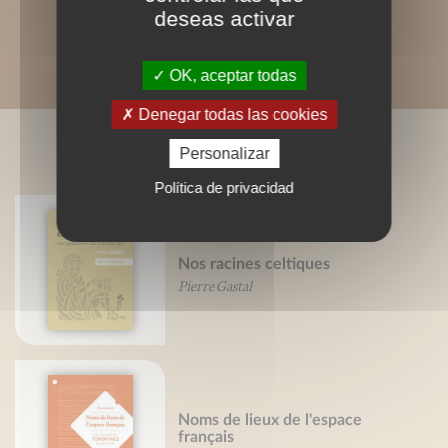
deseas activar
OK, aceptar todas
Denegar todas las cookies
LIVRES ASSOCIÉS
Personalizar
Política de privacidad
Nos racines celtiques
Pierre Gastal
Noms de lieux de l'espace
français