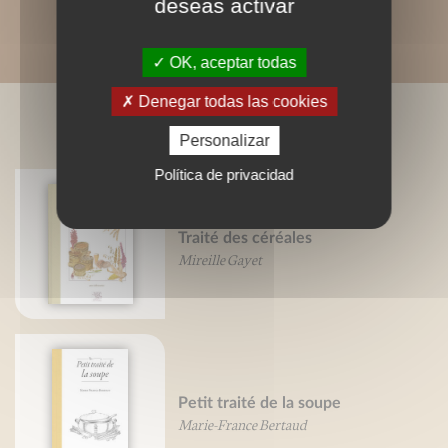
deseas activar
OK, aceptar todas
Denegar todas las cookies
LIVRES ASSOCIÉS
Personalizar
Política de privacidad
Traité des céréales
Mireille Gayet
Petit traité de la soupe
Marie-France Bertaud