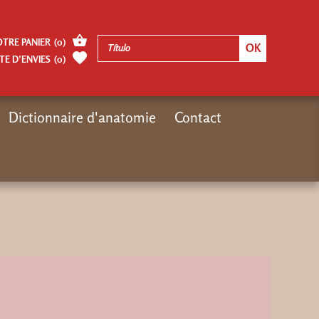
OTRE PANIER
(
0
)
TE D’ENVIES
(
0
)
Dictionnaire d'anatomie
Contact
Inicio
video