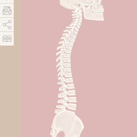
AddThis está deshabilitado.
Permitir