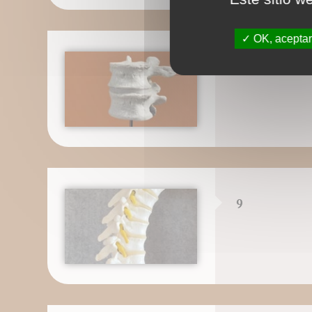
OK, aceptar
8
9