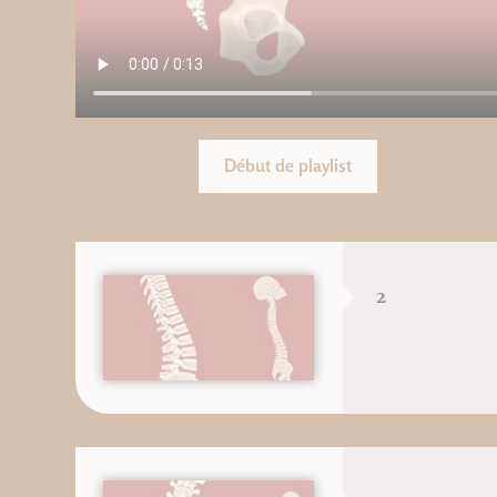
Début de playlist
2