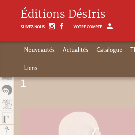
Panel de gestión de cookies
Éditions DésIris
SUIVEZ-NOUS
VOTRE COMPTE
Nouveautés
Actualités
Catalogue
T
Liens
1