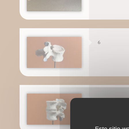
6
7
Este sitio w