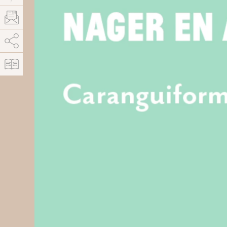
AddThis está deshabilitado.
Permitir