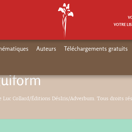
V
VOTRE LIS
hématiques
Auteurs
Téléchargements gratuits
guiform
 Luc Collard/Éditions DésIris/Adverbum. Tous droits ré