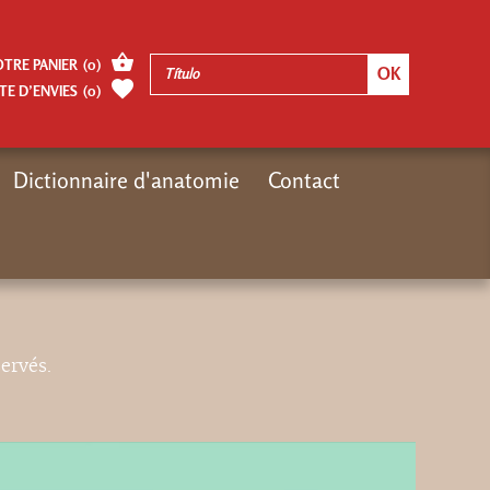
OTRE PANIER
(
0
)
TE D’ENVIES
(
0
)
Dictionnaire d'anatomie
Contact
Inicio
video
servés.