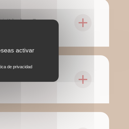
sIris/Adverbum. Tous
eseas activar
tica de privacidad
sIris/Adverbum. Tous