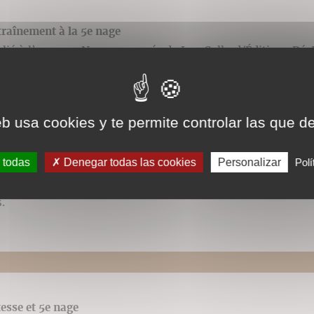
traînement à la 5e nage
lié à l’ouvrage Nager en apnée de Luc Collard/Éditions Dé
vés.
eb usa cookies y te permite controlar las que d
 todas
Denegar todas las cookies
Personalizar
Polí
olphin Kick Costal
lié à l’ouvrage Nager en apnée de Luc Collard/Éditions Dé
vés.
tesse et 5e nage