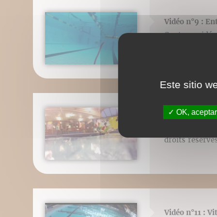
Vidéo n°9 : En
Contenu vidéo 
droits réser
Este sitio w
OK, aceptar
Vidéo n°10 : D
Contenu vidéo 
droits réser
Vidéo n°11 : Vi