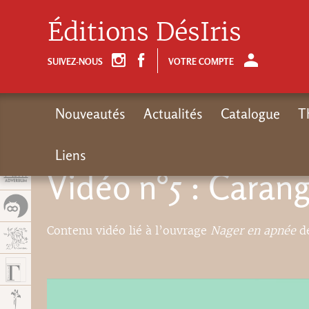
Panel de gestión de cookies
Éditions DésIris
SUIVEZ-NOUS
VOTRE COMPTE
Nouveautés
Actualités
Catalogue
T
Liens
Vidéo n°5 : Caran
Contenu vidéo lié à l’ouvrage
Nager en apnée
de