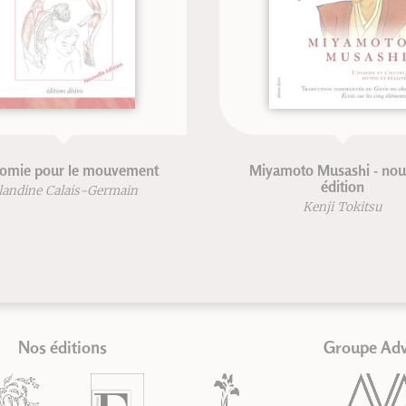
éthode d'arts internes
Tratado de acupuntur
moxibustión
Alain Jacopino
Dr. G. Guillaume
Dr. Mach-Chieu
Nos éditions
Groupe Ad