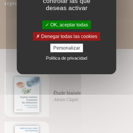
controlar las que
reproduits dans ce format.
deseas activar
OK, aceptar todas
Denegar todas las cookies
Personalizar
Política de privacidad
LIVRES ASSOCIÉS
Étude biaisée
Alexis Clapin