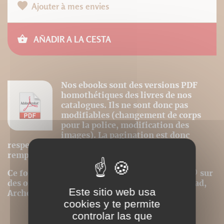
Ajouter à mes envies
AÑADIR A LA CESTA
Nos ebooks sont des versions PDF
homothétiques des livres de nos
catalogues. Ils ne sont donc pas
modifiables (changement de corps
pour la police, modification des
images). La pagination est donc
respectée et la première page du livre est
remplacée par la couverture.
Ce format peut être lu par le logiciel Acrobat © sur
des ordinateurs ou tablettes tactiles de type iPad,
Este sitio web usa
Archos, Asus ou autres.
cookies y te permite
controlar las que