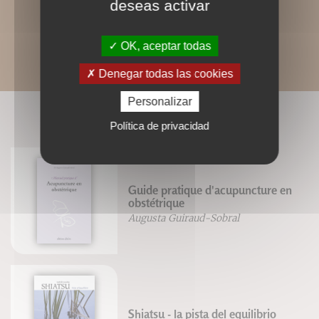
deseas activar
OK, aceptar todas
Denegar todas las cookies
Personalizar
LIVRES ASSOCIÉS
Política de privacidad
Guide pratique d'acupuncture en
obstétrique
Augusta Guiraud-Sobral
Shiatsu - la pista del equilibrio