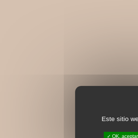
Este sitio w
OK, aceptar