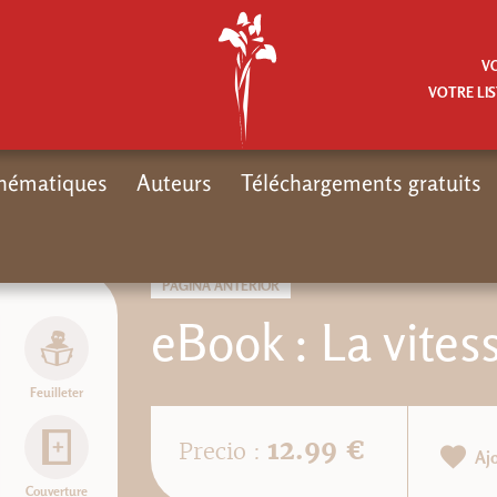
V
VOTRE LIS
hématiques
Auteurs
Téléchargements gratuits
PÁGINA ANTERIOR
eBook : La vites
Feuilleter
12.99 €
Precio :
Aj
Couverture