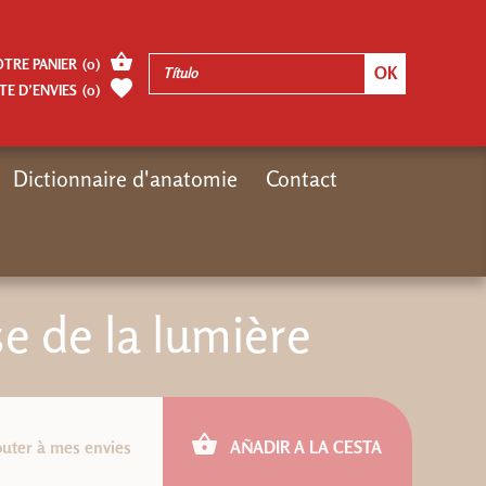
OTRE PANIER
(
0
)
TE D’ENVIES
(
0
)
Dictionnaire d'anatomie
Contact
Inicio
Moteur de recherches Désiris
eBook : La vitesse de la lumière
se de la lumière
outer à mes envies
AÑADIR A LA CESTA