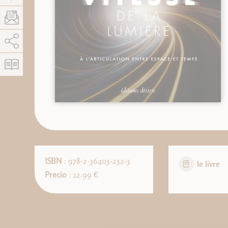
AddThis está deshabilitado.
Permitir
ISBN
: 978-2-36403-232-3
le livre
Precio
: 12.99 €