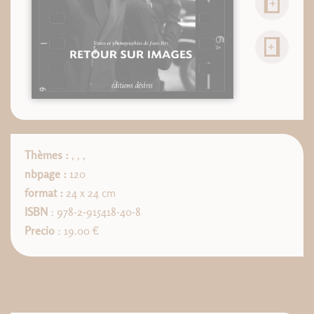
Thèmes :
,
,
,
nbpage :
120
format :
24 x 24 cm
ISBN
: 978-2-915418-40-8
Precio
: 19.00 €