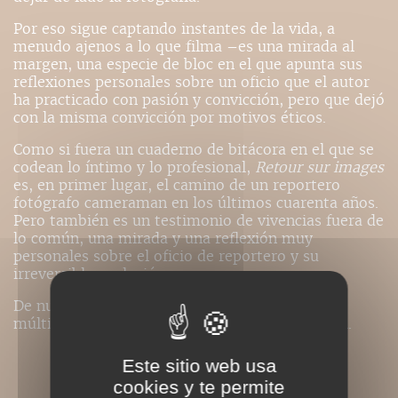
Por eso sigue captando instantes de la vida, a
menudo ajenos a lo que filma –es una mirada al
margen, una especie de bloc en el que apunta sus
reflexiones personales sobre un oficio que el autor
ha practicado con pasión y convicción, pero que dejó
con la misma convicción por motivos éticos.
Como si fuera un cuaderno de bitácora en el que se
codean lo íntimo y lo profesional,
Retour sur images
es, en primer lugar, el camino de un reportero
fotógrafo cameraman en los últimos cuarenta años.
Pero también es un testimonio de vivencias fuera de
lo común, una mirada y una reflexión muy
personales sobre el oficio de reportero y su
irreversible evolución.
De nuevo independiente, Jean Rey prosigue sus
múltiples actividades en el campo de la imagen.
Este sitio web usa
PRESSE
cookies y te permite