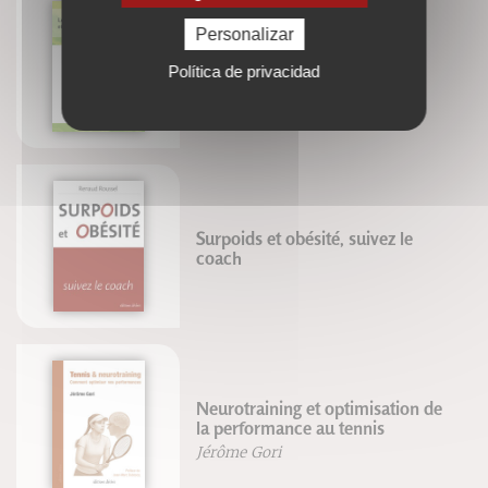
Personalizar
El periné femenino y el parto
Política de privacidad
Blandine Calais-Germain
Surpoids et obésité, suivez le
coach
Neurotraining et optimisation de
la performance au tennis
Jérôme Gori