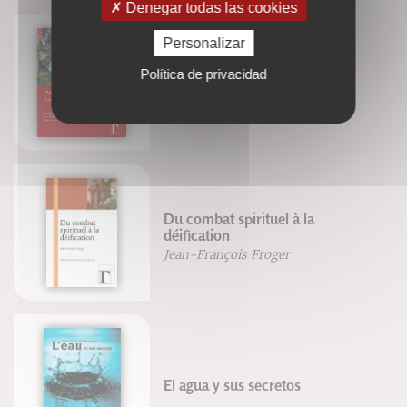
Denegar todas las cookies
Personalizar
Política de privacidad
Sainte Marie-Madeleine
Jean-François Froger
Du combat spirituel à la
déification
Jean-François Froger
El agua y sus secretos