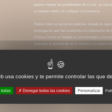
quieran mejorar las posibilidades de su voz, ya sea 
a cualquier edad y en cualquier circunstancia.
Patrick Véret es doctor en medicina, titulado en nutric
investigación que han conducido a la elaboración de la
Cristina Cuomo es titulada en psicofisiología y psico
investigar el aprendizaje de la marcha y su impacto en
Derechos de traducción disponibles
eb usa cookies y te permite controlar las que d
 todas
Denegar todas las cookies
Personalizar
Polí