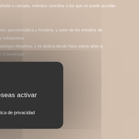
hablada o cantada, métodos sencillos a los que se puede acceder
ión, psicosomática y foniatría, y autor de los estudios de
 nutripuntura.
patología deportiva, y se dedica desde hace varios años a
 el bienestar.
eseas activar
tica de privacidad