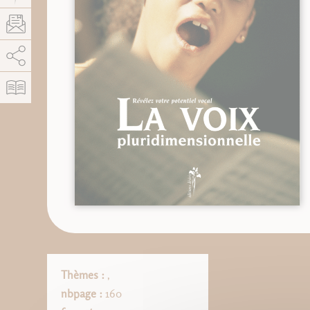
AddThis está deshabilitado.
Permitir
Thèmes :
,
nbpage :
160