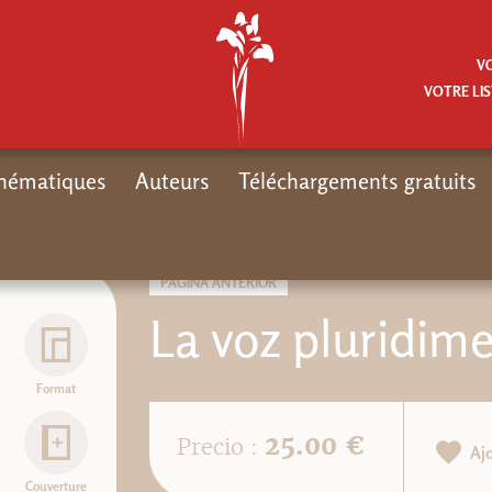
V
VOTRE LIS
hématiques
Auteurs
Téléchargements gratuits
PÁGINA ANTERIOR
La voz pluridim
Format
25.00 €
Precio :
Aj
Couverture