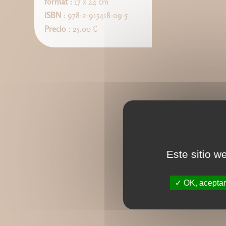
format :
17 x 24 cm
ISBN
: 978-2-915418-09-5
Precio
: 25.00 €
Este sitio w
OK, aceptar