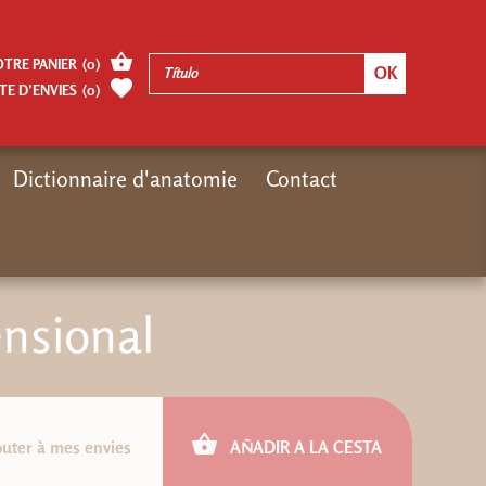
OTRE PANIER
(
0
)
TE D’ENVIES
(
0
)
Dictionnaire d'anatomie
Contact
Inicio
Thématiques
La voz pluridimensional
ensional
outer à mes envies
AÑADIR A LA CESTA