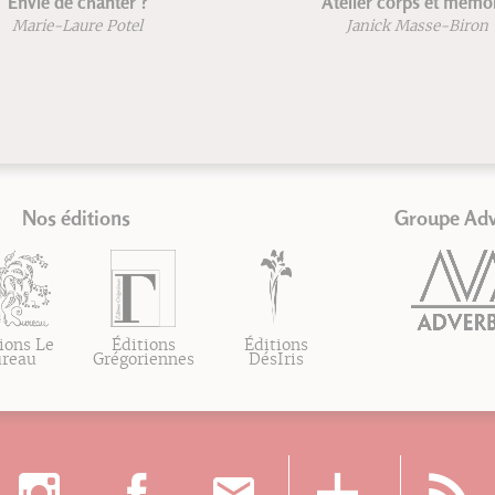
Envie de chanter ?
Atelier corps et mémoi
Marie-Laure Potel
Janick Masse-Biron
Nos éditions
Groupe Ad
ions Le
Éditions
Éditions
ureau
Grégoriennes
DésIris