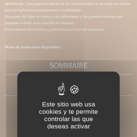
aprendizaje. Los pequeños trucos de los profesionales ya no serán un secreto
para las bailarinas principiantes o confirmadas.
Una parte del libro se dedica a los fabricantes y las grandes escuelas que
preparan a diario a las estrellas de mañana.
Una hermosa obra teórica y práctica para todas las bailarinas.
Droits de traductions disponibles.
SOMMAIRE
PRESSE
Este sitio web usa
cookies y te permite
controlar las que
deseas activar