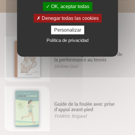
OK, aceptar todas
Denegar todas las cookies
LIVRES ASSOCIÉS
Personalizar
Política de privacidad
Neurotraining et optimisation de
la performance au tennis
Jérôme Gori
Guide de la foulée avec prise
d'appui avant-pied
Frédéric Brigaud