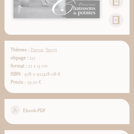
Thèmes :
Danse
,
Sport
nbpage :
112
format :
21 x 15 cm
ISBN
: 978-2-915418-08-8
Precio
: 19.50 €
Ebook-PDF