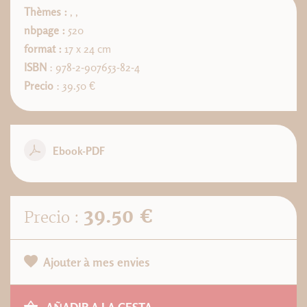
Thèmes :
,
,
nbpage :
520
format :
17 x 24 cm
ISBN
: 978-2-907653-82-4
Precio
: 39.50 €
Ebook-PDF
39.50 €
Precio :
Ajouter à mes envies