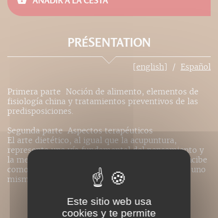
AÑADIR A LA CESTA
PRÉSENTATION
[english]
Español
Primera parte  Noción de alimento, elementos de
fisiología china y tratamientos preventivos de las
predisposiciones.
Segunda parte  Aspectos terapéuticos
El arte dietético, al igual que la acupuntura,
representa una vía fundamental del pensamiento y
la medicina china. El acto de alimentarse se concibe
como una auténtica comunión entre el mundo, uno
mismo y los demás.
Este sitio web usa
PRESSE
cookies y te permite