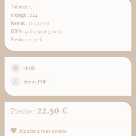
Thèmes :
,
nbpage :
224
format :
17 x 24 cm
ISBN
: 978-2-907653-50-3
Precio
: 22.50 €
ePUB
Ebook-PDF
22.50 €
Precio :
Ajouter à mes envies