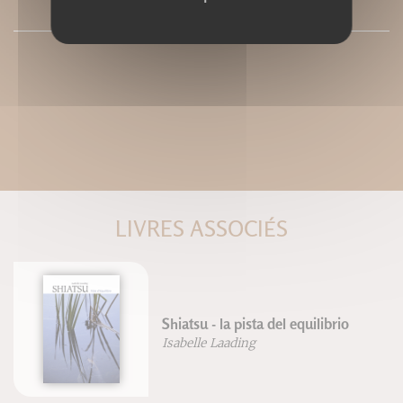
PRESSE
LIVRES ASSOCIÉS
Shiatsu - la pista del equilibrio
Isabelle Laading