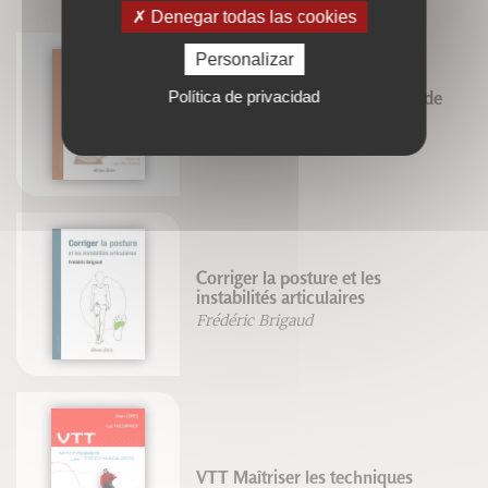
Denegar todas las cookies
Personalizar
Política de privacidad
Neurotraining et optimisation de
la performance au tennis
Jérôme Gori
Corriger la posture et les
instabilités articulaires
Frédéric Brigaud
VTT Maîtriser les techniques