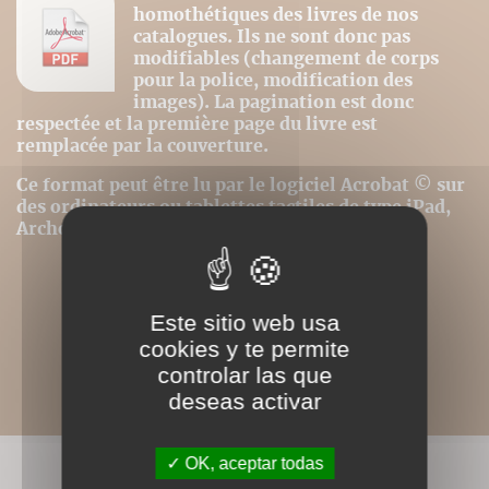
homothétiques des livres de nos
catalogues. Ils ne sont donc pas
modifiables (changement de corps
pour la police, modification des
images). La pagination est donc
respectée et la première page du livre est
remplacée par la couverture.
Ce format peut être lu par le logiciel Acrobat © sur
des ordinateurs ou tablettes tactiles de type iPad,
Archos, Asus ou autres.
Este sitio web usa
cookies y te permite
controlar las que
deseas activar
OK, aceptar todas
LIVRES ASSOCIÉS