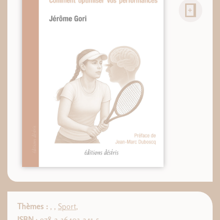
Thèmes :
,
,
Sport
,
ISBN
: 978-2-36403-241-5