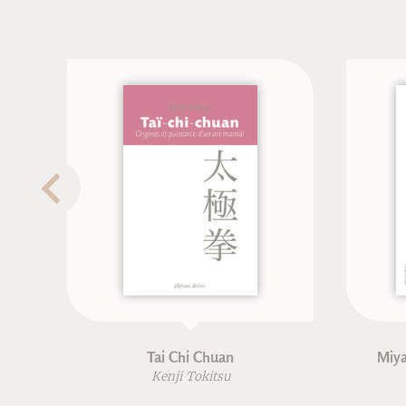
Tai Chi Chuan
Miyamoto Musashi - n
édition
Kenji Tokitsu
Kenji Tokitsu