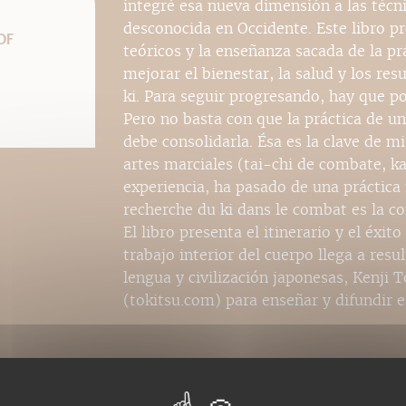
integré esa nueva dimensión a las técn
desconocida en Occidente. Este libro 
DF
teóricos y la enseñanza sacada de la pr
mejorar el bienestar, la salud y los res
ki. Para seguir progresando, hay que po
Pero no basta con que la práctica de u
debe consolidarla. Ésa es la clave de 
artes marciales (tai-chi de combate, ka
experiencia, ha pasado de una práctica 
recherche du ki dans le combat es la co
El libro presenta el itinerario y el éx
trabajo interior del cuerpo llega a resu
lengua y civilización japonesas, Kenji
(tokitsu.com) para enseñar y difundir 