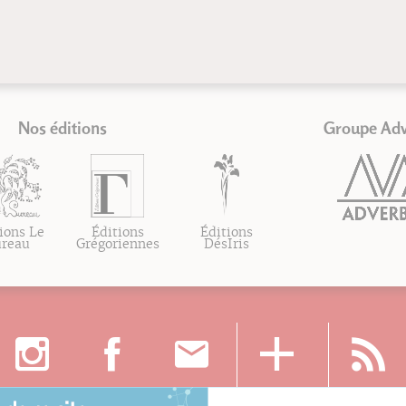
Nos éditions
Groupe Ad
ions Le
Éditions
Éditions
ureau
Grégoriennes
DésIris