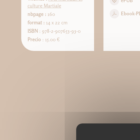
ePUB
culture Martiale
Ebook-P
nbpage :
160
format :
14 x 22 cm
ISBN
: 978-2-907653-93-0
Precio
: 15.00 €