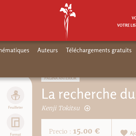
V
VOTRE LIS
hématiques
Auteurs
Téléchargements gratuits
In
PÁGINA ANTERIOR
La recherche du
Kenji Tokitsu
Feuilleter
15.00 €
Precio :
Aj
Format