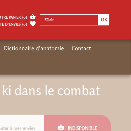
OTRE PANIER
(
0
)
TE D’ENVIES
(
0
)
Dictionnaire d'anatomie
Contact
icio
Catalogue
Catalogue édité
La recherche du ki dans le combat
 ki dans le combat
outer à mes envies
INDISPONIBLE