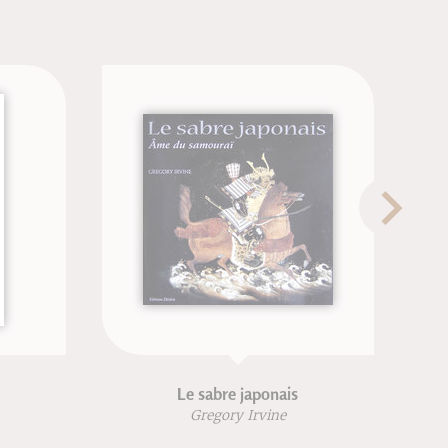
Le sabre japonais
Méthode d'arts
Gregory Irvine
Alain Jaco