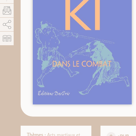
AddThis está deshabilitado.
Permitir
Thèmes :
Arts martiaux et