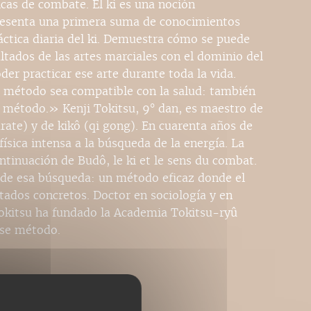
icas de combate. El ki es una noción
presenta una primera suma de conocimientos
áctica diaria del ki. Demuestra cómo se puede
ultados de las artes marciales con el dominio del
der practicar ese arte durante toda la vida.
n método sea compatible con la salud: también
mi método.» Kenji Tokitsu, 9° dan, es maestro de
rate) y de kikô (qi gong). En cuarenta años de
física intensa a la búsqueda de la energía. La
ntinuación de Budô, le ki et le sens du combat.
ito de esa búsqueda: un método eficaz donde el
ltados concretos. Doctor en sociología y en
 Tokitsu ha fundado la Academia Tokitsu-ryû
ese método.