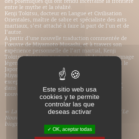
des polémiques qui ont rendu incertaine la frontière
entre le mythe et la réalité.
Kenji Tokitsu, docteur en Langue et Civilisation
Orientales, maître de sabre et spécialiste des arts
martiaux, s'est attaché à faire la part de l'un et de
l'autre.
A partir d'une nouvelle traduction commentée de
l'œuvre de Miyamoto Musashi, et à travers son
expérience personnelle de l'art martial, Kenji
Tokitsu dresse un portrait original de ce personnage
légendaire, dont la vie se situe à une époque où le
Japon voit la fin des guerres féodales.
Miyamoto Musashi est l'histoire d'un guerrier
exceptionnel mais aussi celle des arts martiaux,
dans une société japonaise en train de vivre une
Este sitio web usa
nouvelle page de son histoire.
cookies y te permite
controlar las que
deseas activar
« La meilleure traduction du Gorin-no-sho » (Le
Nouvel Observateur), avec appareil critique et
biographie de Musashi
OK, aceptar todas