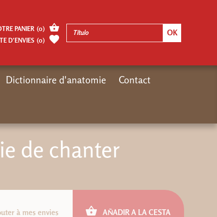
OTRE PANIER
(
0
)
TE D’ENVIES
(
0
)
Dictionnaire d'anatomie
Contact
Inicio
Autres pages
ePub (fixe) : Envie de chanter
vie de chanter
outer à mes envies
AÑADIR A LA CESTA