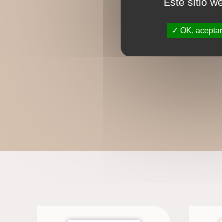
Este sitio w
OK, aceptar