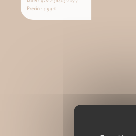
ISBN
: 978-2-36403-205-7
Precio
: 5.99 €