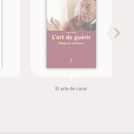
El arte de curar
Abdos 
Bla