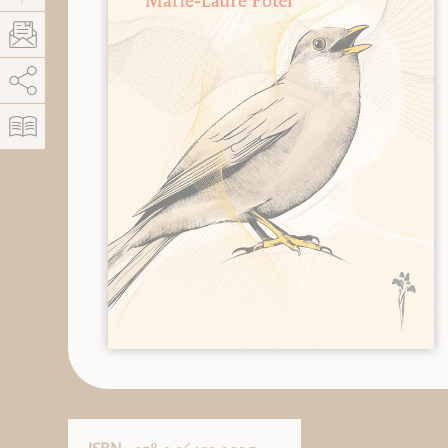
AddThis está deshabilitado.
Permitir