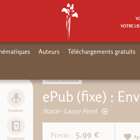
V
VOTRE LIS
hématiques
Auteurs
Téléchargements gratuits
PÁGINA ANTERIOR
ePub (fixe) : En
Marie-Laure Potel
Feuilleter
5.99 €
Precio :
Aj
Couverture