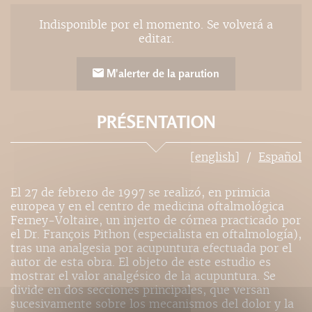
Indisponible por el momento. Se volverá a
editar.
M'alerter de la parution
PRÉSENTATION
[english]
Español
El 27 de febrero de 1997 se realizó, en primicia
europea y en el centro de medicina oftalmológica
Ferney-Voltaire, un injerto de córnea practicado por
el Dr. François Pithon (especialista en oftalmología),
tras una analgesia por acupuntura efectuada por el
autor de esta obra. El objeto de este estudio es
mostrar el valor analgésico de la acupuntura. Se
divide en dos secciones principales, que versan
sucesivamente sobre los mecanismos del dolor y la