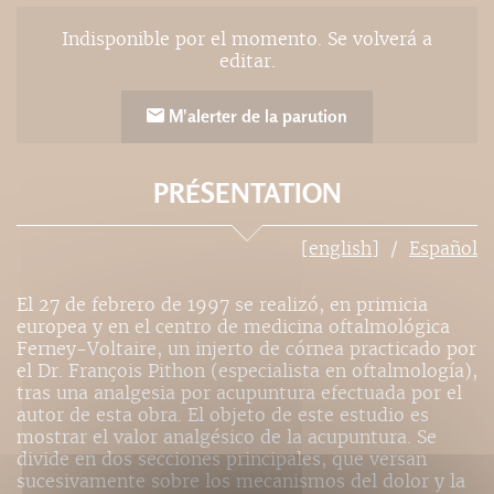
Indisponible por el momento. Se volverá a
editar.
M'alerter de la parution
PRÉSENTATION
[english]
Español
El 27 de febrero de 1997 se realizó, en primicia
europea y en el centro de medicina oftalmológica
Ferney-Voltaire, un injerto de córnea practicado por
el Dr. François Pithon (especialista en oftalmología),
tras una analgesia por acupuntura efectuada por el
autor de esta obra. El objeto de este estudio es
mostrar el valor analgésico de la acupuntura. Se
divide en dos secciones principales, que versan
sucesivamente sobre los mecanismos del dolor y la