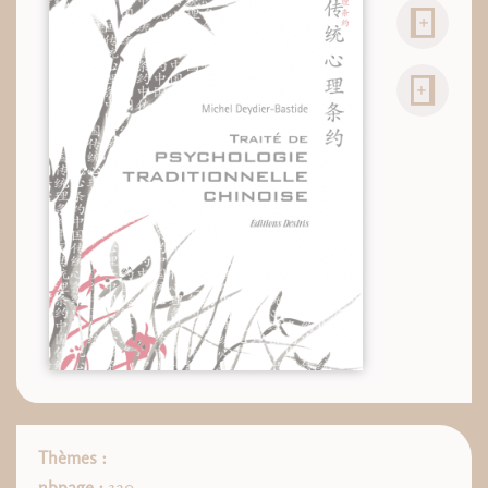
Thèmes :
nbpage :
320