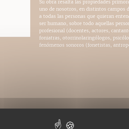
Su obra resalta las propiedades primor
uno de nosotros, en distintos campos de
a todas las personas que quieran entend
ser humano, sobre todo aquellas perso
profesional (docentes, actores, cantant
foniatras, otorrinolaringólogos, psicól
fenómenos sonoros (fonetistas, antropó