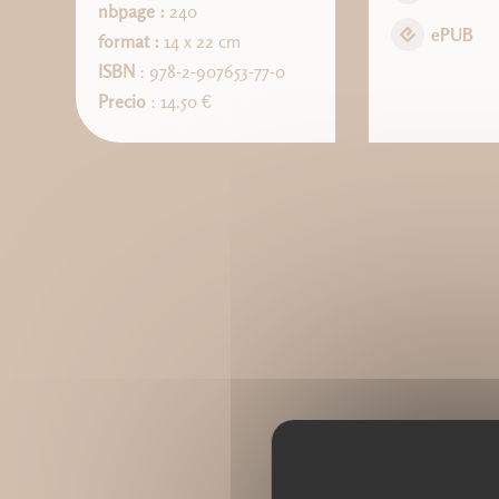
nbpage :
240
ePUB
format :
14 x 22 cm
ISBN
: 978-2-907653-77-0
Precio
: 14.50 €