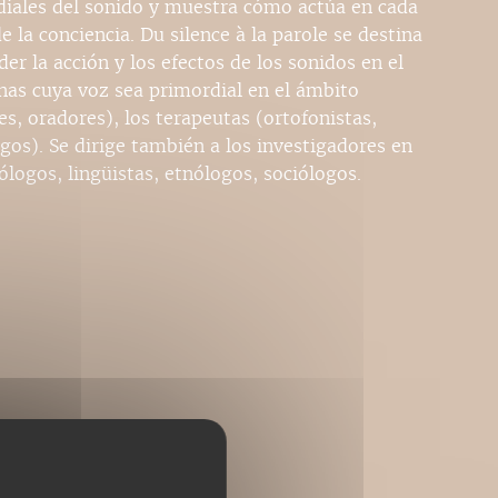
diales del sonido y muestra cómo actúa en cada
 la conciencia. Du silence à la parole se destina
er la acción y los efectos de los sonidos en el
nas cuya voz sea primordial en el ámbito
es, oradores), los terapeutas (ortofonistas,
ogos). Se dirige también a los investigadores en
logos, lingüistas, etnólogos, sociólogos.