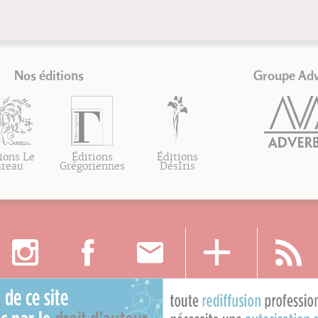
Nos éditions
Groupe Ad
ions Le
Éditions
Éditions
ureau
Grégoriennes
DésIris