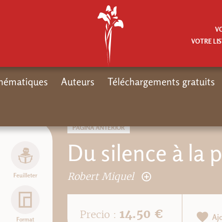
V
VOTRE LIS
hématiques
Auteurs
Téléchargements gratuits
PÁGINA ANTERIOR
Du silence à la 
Robert Miquel
Feuilleter
14.50 €
Precio :
Aj
Format