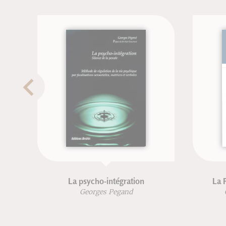
La psycho-intégration
La Parousie et sa spiri
Georges Pegand
Christian (Père) Wy