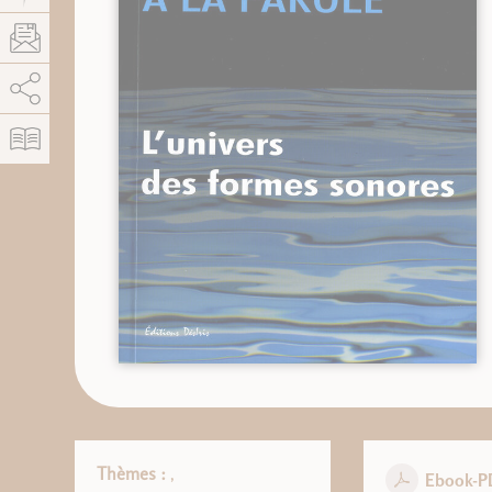
AddThis está deshabilitado.
Permitir
Thèmes :
,
Ebook-P