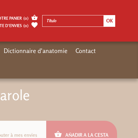
OTRE PANIER
(
0
)
TE D’ENVIES
(
0
)
Dictionnaire d'anatomie
Contact
Inicio
Nouveautés
Nouveautés livres
Du silence à la parole
parole
outer à mes envies
AÑADIR A LA CESTA