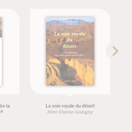
La voie royale du désert
Reliques et re
Frère Étienne Goutagny