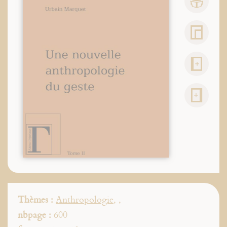
Thèmes :
Anthropologie
,
,
nbpage :
600