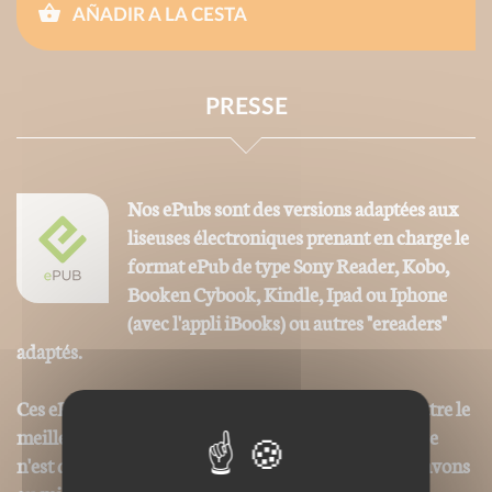
AÑADIR A LA CESTA
PRESSE
Nos ePubs sont des versions adaptées aux
liseuses électroniques prenant en charge le
format ePub de type Sony Reader, Kobo,
Booken Cybook, Kindle, Ipad ou Iphone
(avec l'appli iBooks) ou autres "ereaders"
adaptés.
Ces ePubs sont alors revus et optimisés pour permettre le
meilleur confort de lecture, toutefois la mise en page
n'est donc pas strictement identique même si nous avons