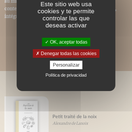
au mieux respecté la charte graphique initiale. Les
Este sitio web usa
contenus textes et iconographiques sont, par contre,
cookies y te permite
intégralement reproduits dans ce format.
controlar las que
deseas activar
OK, aceptar todas
Denegar todas las cookies
Personalizar
Política de privacidad
LIVRES ASSOCIÉS
Petit traité de la noix
Alexandre de Lanoix