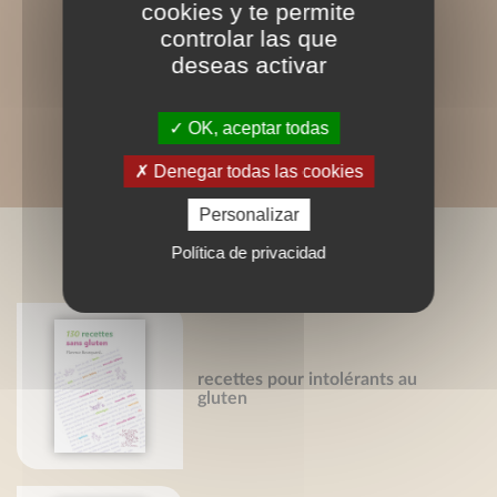
cookies y te permite
controlar las que
deseas activar
OK, aceptar todas
Denegar todas las cookies
Personalizar
LIVRES ASSOCIÉS
Política de privacidad
recettes pour intolérants au
gluten