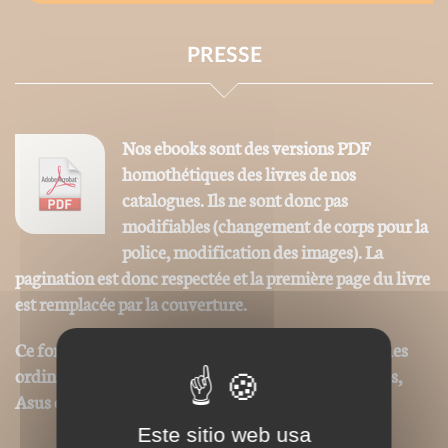
PRESSE
Nos ebooks sont des versions PDF
homothétiques des livres de nos
catalogues. Ils ne sont donc pas
modifiables (changement de corps pour la
police, modification des images). La
pagination est donc respectée et la première page du livre
est remplacée par la couverture.
Ce format peut être lu par le logiciel Acrobat © sur des
ordinateurs ou tablettes tactiles de type iPad, Archos,
Asus ou autres.
Este sitio web usa