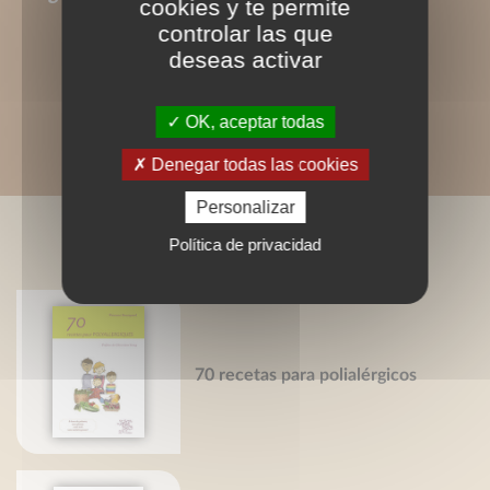
cookies y te permite
controlar las que
deseas activar
OK, aceptar todas
Denegar todas las cookies
Personalizar
LIVRES ASSOCIÉS
Política de privacidad
70 recetas para polialérgicos