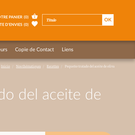
TRE PANIER
(
0
)
TE D’ENVIES
(
0
)
urs
Copie de Contact
Liens
Inicio
Nos thématiques
Recettes
Pequeño tratado del aceite de oliva
do del aceite de