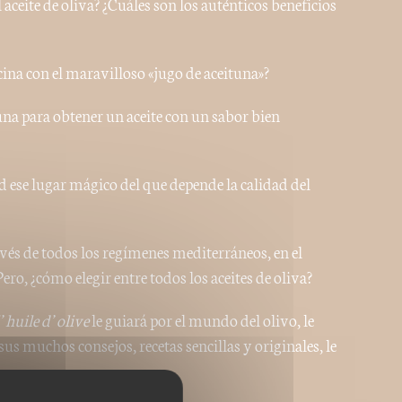
 aceite de oliva? ¿Cuáles son los auténticos beneficios
ocina con el maravilloso «jugo de aceituna»?
una para obtener un aceite con un sabor bien
ese lugar mágico del que depende la calidad del
ravés de todos los regímenes mediterráneos, en el
Pero, ¿cómo elegir entre todos los aceites de oliva?
 l’huile d’olive
le guiará por el mundo del olivo, le
 sus muchos consejos, recetas sencillas y originales, le