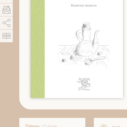
AddThis está deshabilitado.
Permitir
Thèmes :
Cuisine
,
,