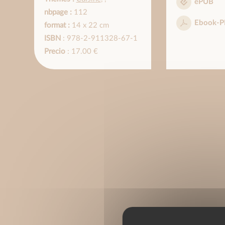
ePUB
nbpage :
112
Ebook-P
format :
14 x 22 cm
ISBN
: 978-2-911328-67-1
Precio
: 17.00 €