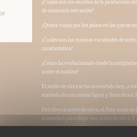
¿Cuáles son los secretos de la producción del
de consumir este aceite?
DF
¿Quiere viajar por los países en los que se c
¿Cuáles son las mejores variedades de aceit
característico?
¿Cómo ha evolucionado desde la antigüedad 
aceite: el molino?
El aceite de oliva se ha convertido hoy, a t
símbolo de una cocina ligera y llena de sol. 
Del olivo al aceite de oliva, el
Petit traité de
aconsejará para elegir «su» aceite de oliva. Y
permitirán sacar el mejorar partido.