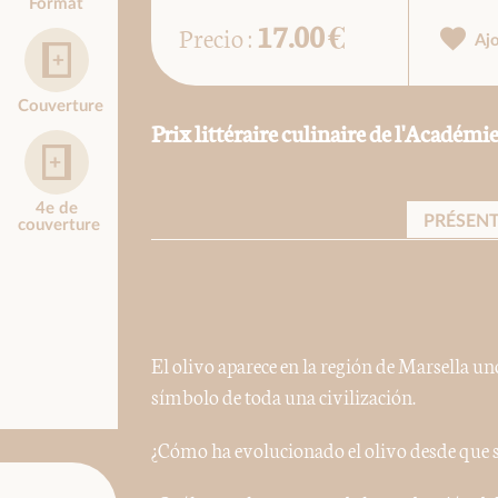
Format
17.00 €
Precio :
Aj
Couverture
Prix littéraire culinaire de l'Académi
4e de
PRÉSEN
couverture
El olivo aparece en la región de Marsella uno
símbolo de toda una civilización.
¿Cómo ha evolucionado el olivo desde que s