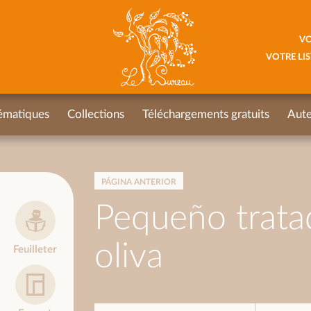
VO
VOTRE LIS
ématiques
Collections
Téléchargements gratuits
Aute
PÁGINA ANTERIOR
Pequeño trata
oliva
Feuilleter