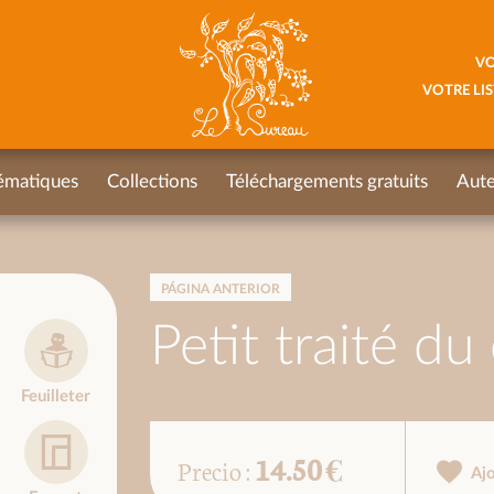
VO
VOTRE LIS
ématiques
Collections
Téléchargements gratuits
Aute
PÁGINA ANTERIOR
Petit traité d
Feuilleter
14.50 €
Precio :
Aj