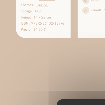
ePUB
Thèmes :
Cuisine
,
Ebook-P
nbpage :
112
format :
14 x 22 cm
ISBN
: 978-2-36402-139-6
Precio
: 14.50 €