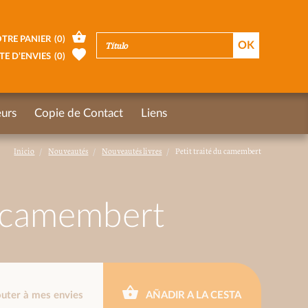
TRE PANIER
(
0
)
TE D’ENVIES
(
0
)
urs
Copie de Contact
Liens
Inicio
Nouveautés
Nouveautés livres
Petit traité du camembert
u camembert
outer à mes envies
AÑADIR A LA CESTA