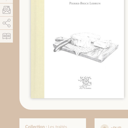
AddThis está deshabilitado.
Permitir
Collection :
Les traités