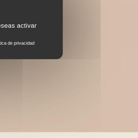
eseas activar
tica de privacidad