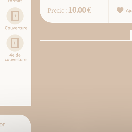
Format
10.00 €
Precio :
Aj
Couverture
4e de
couverture
DF