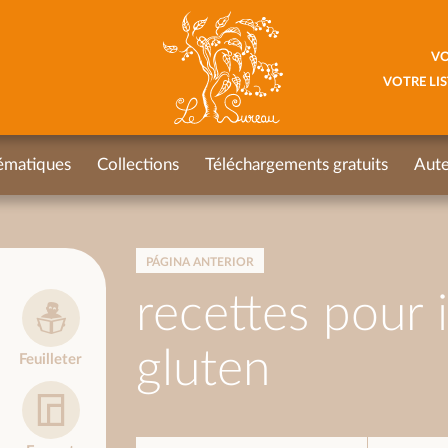
VO
VOTRE LIS
ématiques
Collections
Téléchargements gratuits
Aute
PÁGINA ANTERIOR
recettes pour 
gluten
Feuilleter