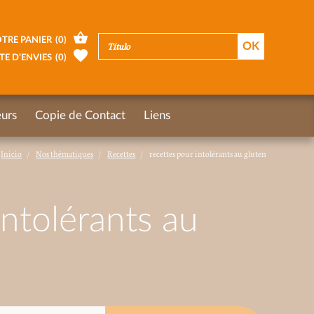
TRE PANIER
(
0
)
TE D’ENVIES
(
0
)
urs
Copie de Contact
Liens
Inicio
Nos thématiques
Recettes
recettes pour intolérants au gluten
intolérants au