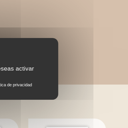
eseas activar
tica de privacidad