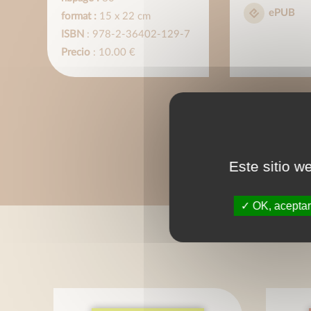
ePUB
format :
15 x 22 cm
ISBN
: 978-2-36402-129-7
Precio
: 10.00 €
Este sitio w
OK, aceptar