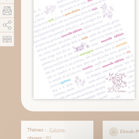
AddThis está deshabilitado.
Permitir
Thèmes :
,
Cuisine
,
Ebook-P
nbpage :
80