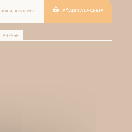
outer à mes envies
AÑADIR A LA CESTA
PRESSE