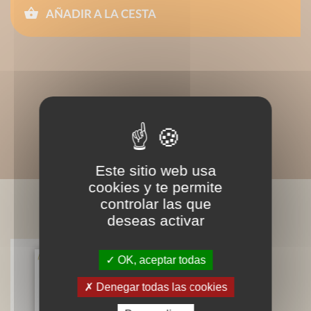
AÑADIR A LA CESTA
Este sitio web usa
cookies y te permite
controlar las que
LIVRES ASSOCIÉS
deseas activar
OK, aceptar todas
Denegar todas las cookies
Verduras: me gustan
Béatrice Vigot-Lagandré