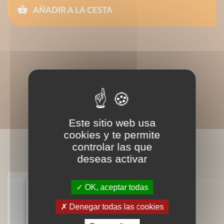
AÑADIR A LA CESTA
Este sitio web usa
cookies y te permite
controlar las que
LIVRES ASSOCIÉS
deseas activar
OK, aceptar todas
Denegar todas las cookies
Me gustan los frutos rojos…)
Béatrice Vigot-Lagandré